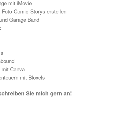
nge mit iMovie
 Foto-Comic-Storys erstellen
 und Garage Band
k
ls
onbound
n mit Canva
nteuern mit Bloxels
chreiben Sie mich gern an!