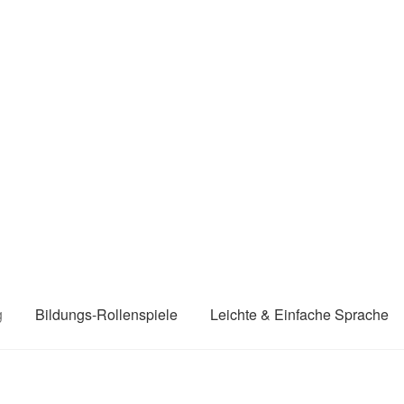
g
Bildungs-Rollenspiele
Leichte & Einfache Sprache
nschutzerklärung
Die Schritte einer Übersetzung in einfache S