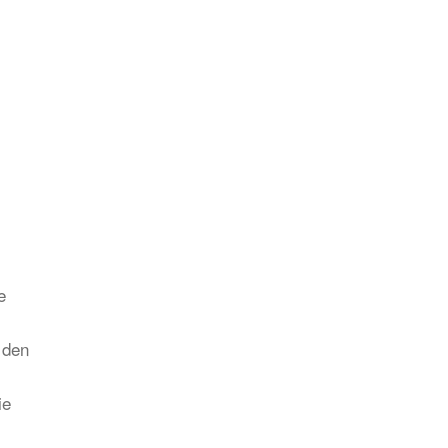
e
 den
ie
n